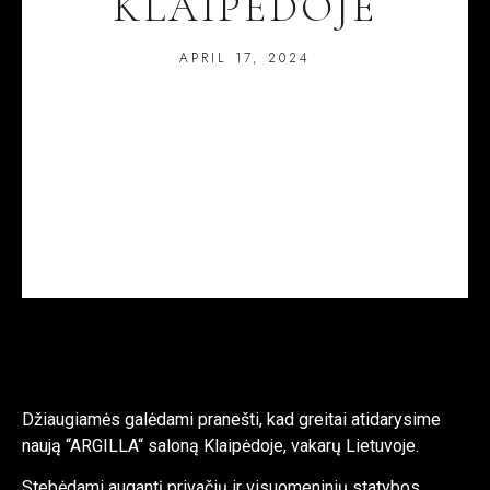
KLAIPĖDOJE
APRIL 17, 2024
Džiaugiamės galėdami pranešti, kad greitai atidarysime
naują “ARGILLA“ saloną Klaipėdoje, vakarų Lietuvoje.
Stebėdami augantį privačių ir visuomeninių statybos