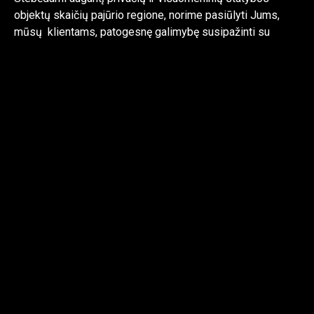
objektų skaičių pajūrio regione, norime pasiūlyti Jums,
mūsų klientams, patogesnę galimybę susipažinti su
mūsų produktais. Netrukus, išskirtinės kokybės
medžiagos skirtos fasadams, stogams, terasoms ir
interjerams bus dar arčiau Jūsų!
Šiais metais pristatome ypatingą naujovę – prabangias
INAX japoniškas porceliano plyteles, kurios puikiai tinka
tiek išorėje, tiek viduje.
“Argilla” salono pajūryje šeimininkai – Alvida ir Egidijus jau
laukia jūsų skambučių.
Išsamią informaciją rasite kontaktų skiltyje.