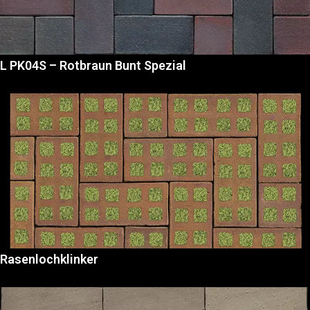
L PK04S – Rotbraun Bunt Spezial
Rasenlochklinker