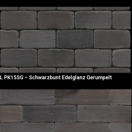
L PK15SG – Schwarzbunt Edelglanz Gerumpelt