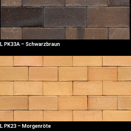
L PK33A – Schwarzbraun
L PK23 – Morgenröte