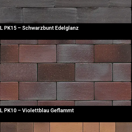
L PK15 – Schwarzbunt Edelglanz
L PK10 – Violettblau Geflammt