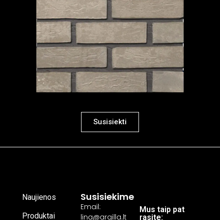
Susisiekti
Susisiekime
Naujienos
Email:
Mus taip pat
Produktai
lina@argilla.lt
rasite: