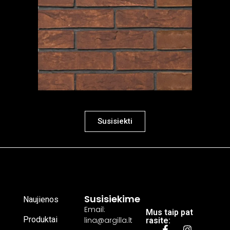
Susisiekti
Susisiekime
Naujienos
Email:
Mus taip pat
Produktai
lina@argilla.lt
rasite: