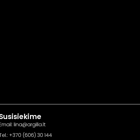
Susisiekime
Email: lina@argilla.lt
Tel.: +370 (606) 30 144