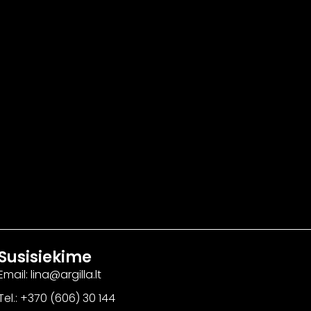
Susisiekime
Email: lina@argilla.lt
Tel.: +370 (606) 30 144