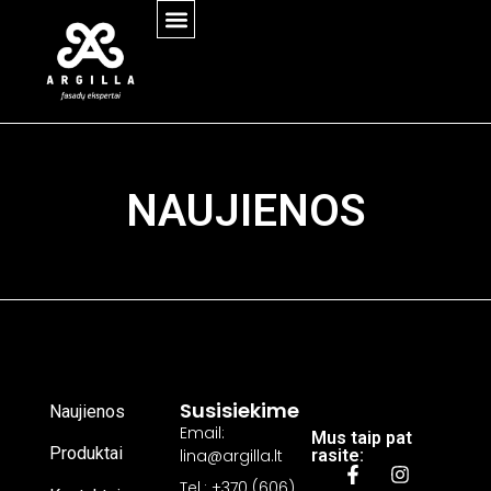
NAUJIENOS
Susisiekime
Naujienos
Email:
Mus taip pat
Produktai
lina@argilla.lt
rasite:
Tel.: +370 (606)