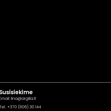
Susisiekime
Email: lina@argilla.lt
Tel.: +370 (606) 30 144