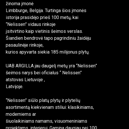
žinoma įmonė
Limbburge, Belgija. Turtinga šios įmonės
istorija prasidėjo prieš 100 metų, kai
“Nelissen” vidaus rinkoje
įsitvirtino kaip vietinis šeimos verslas.
Šiandien bendrovė tapo pagrindiniu žaidėju
pasaulinėje rinkoje,
kurios apyvarta siekia 185 milijonus plytų.
UAB ARGILLA jau daugelį metų yra “Nelissen”
šeimos narys bei oficialus “ Nelissen”
atstovas Lietuvoje ,
Latvijoje.
“Nelissen” siūlo platų plytų ir plytelių
asortimentą kiekvienam stiliui: klasikiniams,
moderniems ar
šiuolaikiniams namams, visuomeniniams
projektams, interjerui. Gamina daugiau nei 100